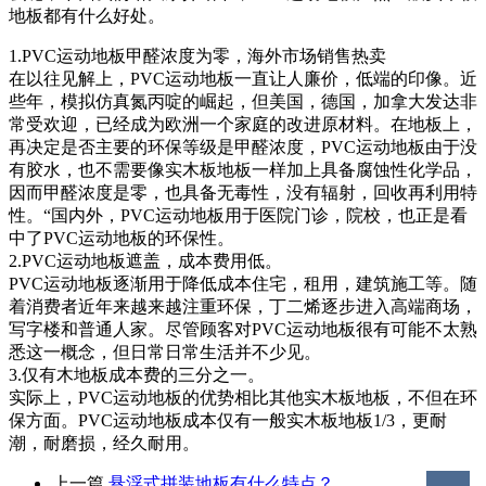
地板都有什么好处。
1.PVC运动地板甲醛浓度为零，海外市场销售热卖
在以往见解上，PVC运动地板一直让人廉价，低端的印像。近
些年，模拟仿真氮丙啶的崛起，但美国，德国，加拿大发达非
常受欢迎，已经成为欧洲一个家庭的改进原材料。在地板上，
再决定是否主要的环保等级是甲醛浓度，PVC运动地板由于没
有胶水，也不需要像实木板地板一样加上具备腐蚀性化学品，
因而甲醛浓度是零，也具备无毒性，没有辐射，回收再利用特
性。“国内外，PVC运动地板用于医院门诊，院校，也正是看
中了PVC运动地板的环保性。
2.PVC运动地板遮盖，成本费用低。
PVC运动地板逐渐用于降低成本住宅，租用，建筑施工等。随
着消费者近年来越来越注重环保，丁二烯逐步进入高端商场，
写字楼和普通人家。尽管顾客对PVC运动地板很有可能不太熟
悉这一概念，但日常日常生活并不少见。
3.仅有木地板成本费的三分之一。
实际上，PVC运动地板的优势相比其他实木板地板，不但在环
保方面。PVC运动地板成本仅有一般实木板地板1/3，更耐
潮，耐磨损，经久耐用。
上一篇
悬浮式拼装地板有什么特点？